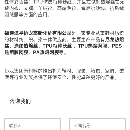
性体彩色丝；TPU仿皮特种纱线；并且在试制热熔丝在无
缝内衣、文胸、羊绒衫、高端毛衫、雪尼尔纱线、抗钻绒
羽绒服等方面的应用。
福建漳平协龙高新化纤有限公司
是一家专业从事鞋材纺织
的材料纺、织、染一体供应商，主要生产产品有
尼龙热熔
丝
，
涤纶热熔丝
，
TPU特种长丝
，
TPU热熔网膜
，
PES
热熔胶网膜
、
PA热熔网膜
等。
协龙集团新材料的推出将为鞋材、服装、箱包、家俱、装
潢等行业发展提供了环保安全、性能卓越更好的产品。
咨询我们