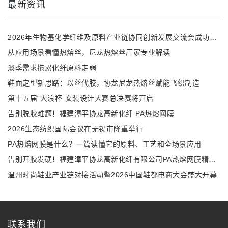
最新资讯
2026年生物基化学纤维及原料产业链协同创新发展交流会成功召开
从应用场景看懂热熔丝，尼龙热熔丝厂家专业解读
淡季需求拖累化纤原料走弱
鞋面定型新思路：以丝代胶，协龙尼龙热熔丝赋能飞织制造
第十五届“大浪杯”女装设计大赛总决赛将开启
告别脱胶难题！福建漳平协龙高新化纤 PA热熔网膜
2026生态纺织国际会议在无锡市隆重举行
PA热熔网膜是什么？一篇读懂它的原料、工艺和全场景应用
告别开胶发硬！福建漳平协龙高新化纤有限公司PA热熔网膜精准解决多行业复合难题
温州时尚鞋业产业链对接活动暨2026中国鞋都电商大会盛大开幕
联系我们