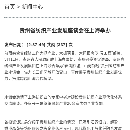
首页
>
新闻中心
贵州省纺织产业发展座谈会在上海举办
发布日期： [2:37:49]
共阅 [337] 次
为落实全省经济工作大抓产业、大抓项目、大抓招商“头号工程”部署，
3月11日，贵州省人民政府驻上海办事处、贵州省投资促进局、贵州省
纺织产业发展集团在上海联合举办“春满黔城，山河锦绣”贵州省纺织产
业座谈会，借力长三角区域开放窗口，宣传展示贵州纺织产业发展优
势，搭建跨越山海合作桥梁。
座谈会邀请了上海纺织业的专家学者对建设贵州纺织产业现代化体系
交流座谈。多家长三角纺织服装产业20余家优强企业参加。
省投资促进局介绍了贵州纺织产业的情况，已吸引江苏恒力、超盈、
香港晶苑等纺织服装龙头企业落户贵州，现代煤化工与化纤融合发展