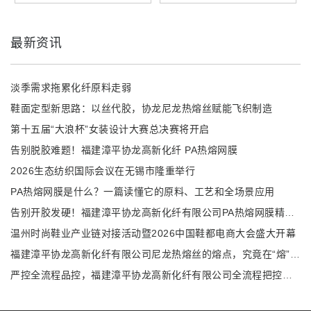
最新资讯
淡季需求拖累化纤原料走弱
鞋面定型新思路：以丝代胶，协龙尼龙热熔丝赋能飞织制造
第十五届“大浪杯”女装设计大赛总决赛将开启
告别脱胶难题！福建漳平协龙高新化纤 PA热熔网膜
2026生态纺织国际会议在无锡市隆重举行
PA热熔网膜是什么？一篇读懂它的原料、工艺和全场景应用
告别开胶发硬！福建漳平协龙高新化纤有限公司PA热熔网膜精准解决多行业复合难题
温州时尚鞋业产业链对接活动暨2026中国鞋都电商大会盛大开幕
福建漳平协龙高新化纤有限公司尼龙热熔丝的熔点，究竟在“熔”什么？
严控全流程品控，福建漳平协龙高新化纤有限公司全流程把控尼龙热熔丝性能