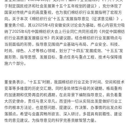
于制定国民经济和社会发展第十五个五年规划的建议》，充分体现了
国家对传统产业的高度重视，也为我们棉纺织行业发展指明了宏观方
向。关于本次《棉纺织行业“十五五”发展指导意见（征求意见稿）》，
董奎勇介绍，其以2025年4月安徽安庆讨论会为基础，核心内容充分吸
纳了2025年6月中国棉纺织大会上行业同仁共同形成的《共促中国棉纺
织行业高质量发展倡议书》的关键议题。结合棉纺织行业发展特点与
当前面临的形势，指导意见围绕产业基础与布局、产业安全、科技、
时尚、绿色、人才等核心领域，划分了“十四五”发展成效、“十五五”发
展形势、指导思想、发展目标、重点任务与重点工程、技术与保障措
施六个部分。
董奎勇表示，“十五五”时期，我国棉纺织行业正处于时间、空间和技术
变革等多维度的历史交汇期，同时身处转型升级的关键期、格局重构
的加速期和优势再造的机遇期，在此背景下编制指导意见，肩负着重
大历史使命，责任与意义非凡。而坚持一切从实际出发是做好行业工
作的根本方法论，也是想问题、提建议、作决策、办事情的出发点和
落脚点。希望与会嘉宾畅所欲言、深入研讨，多提具有前瞻性、建设
性的意见建议，为指导意见的科学完善贡献智慧力量。