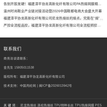
告别开胶发硬！福建漳平协龙高新化纤有限公司PA热熔网膜精准解决多行业复合难题
温州时尚鞋业产业链对接活动暨2026中国鞋都电商大会盛大开幕
福建漳平协龙高新化纤有限公司尼龙热熔丝的熔点，究竟在“熔”什么？
严控全流程品控，福建漳平协龙高新化纤有限公司全流程把控尼龙热熔丝性能
联系我们
商务洽谈请联系：
金先生 15805011538
版权所有：福建漳平协龙高新化纤有限公司
技术支持：
中国丙纶网
|
闽ICP备2026013942号
关 键 词 :
尼龙热熔丝
涤纶热熔丝
TPU特种长丝
TPU热熔网膜
PES