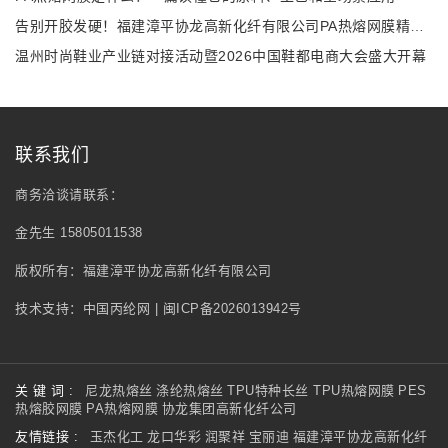
告别开胶发硬！福建漳平协龙高新化纤有限公司PA热熔网膜精准解决多行业复合难题
温州时尚鞋业产业链对接活动暨2026中国鞋都电商大会盛大开幕
联系我们
商务洽谈请联系：
金先生 15805011538
版权所有：福建漳平协龙高新化纤有限公司
技术支持：
中国丙纶网
|
闽ICP备2026013942号
关 键 词 :
尼龙热熔丝
涤纶热熔丝
TPU特种长丝
TPU热熔网膜
PES
热熔胶网膜
PA热熔网膜
协龙集团高新化纤公司
友情链接 :
玉杰化工
龙口华彩
润聚祥
宝丽迪
福建漳平协龙高新化纤