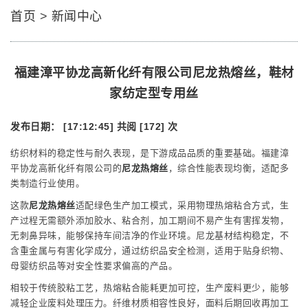
首页
>
新闻中心
福建漳平协龙高新化纤有限公司尼龙热熔丝，鞋材
家纺定型专用丝
发布日期： [17:12:45]
共阅 [172] 次
纺织材料的稳定性与耐久表现，是下游成品品质的重要基础。福建漳
平协龙高新化纤有限公司的
尼龙热熔丝
，综合性能表现均衡，适配多
类制造行业使用。
这款
尼龙热熔丝
适配绿色生产加工模式，采用物理热熔粘合方式，生
产过程无需额外添加胶水、粘合剂，加工期间不易产生有害挥发物，
无刺鼻异味，能够保持车间洁净的作业环境。尼龙基材结构稳定，不
含重金属与有害化学成分，通过纺织品安全检测，适用于贴身织物、
母婴纺织品等对安全性要求偏高的产品。
相较于传统胶粘工艺，热熔粘合能耗更加可控，生产废料更少，能够
减轻企业废料处理压力。纤维材质相容性良好，面料后期回收再加工