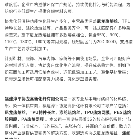
难度低。企业严格遵循环保生产规范，持续优化排污与耗能流程，为
纺织行业低碳生产提供合规材料选项。
协龙化纤深耕功能性化纤生产多年，主营品类涵盖
尼龙热熔丝
、TPU
特种长丝、涤纶热熔丝等，产品品类齐全，可一站式匹配客户多种采
购需求。旗下尼龙热熔丝拥有多款熔点档位，包含85℃、90℃、
110℃、130℃、180℃等常用规格，线密度区间为20D-300D，支持按
生产工艺要求定制加工。
针对鞋材、服饰、汽车内饰、家纺等不同使用场景，企业可匹配对应
的材料适配方案，协助客户优化生产流程，提升成品稳定性。例如飞
织鞋面加工可选用低熔点丝材，适配低温加工工艺，避免基材受损；
织带定型场景可搭配高强力规格，强化定型紧实度。
福建漳平协龙高新化纤有限公司
是一家专业从事鞋材纺织的材料纺、
织、染一体供应商，福建漳平协龙高新化纤有限公司主导产品包括
：
尼龙热熔丝
，
T
PU特种长丝
，
涤纶热熔丝
，
TPU热熔网膜
，
PES热熔
胶网膜
，
PA热熔网膜
。本公司一直坚持秉着3S的核心服务宗旨：“节
省时间，节省成本，节约损失”，主张共创、共赢的产业价值，致力为
整体产业链提供更完善的解决方案，欢迎选购协龙尼龙热熔丝，
涤纶