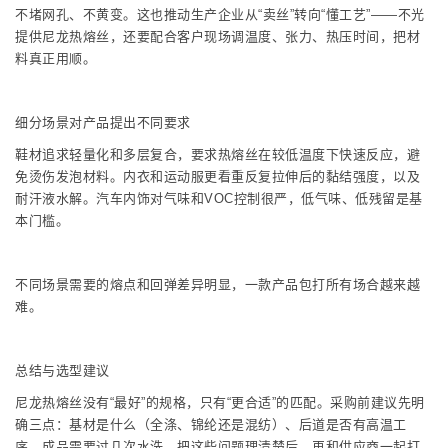
不堵网孔、不黄变。这也推动生产企业从“卖丝”转向“懂工艺”——不光
提供尼龙热熔丝，还要配合客户现场调温度、张力、热压时间，把材
料真正用顺。
细分场景对产品提出不同要求
鞋材追求轻量化和多层复合，要求热熔丝在较低温度下快速反应，避
免烫伤发泡材料。内衣和运动服更看重反复拉伸后的黏结强度，以及
耐汗液水解。汽车内饰对气味和VOC控制很严，低气味、低残留是基
本门槛。
不同场景需要的熔点和回弹差异明显，一款产品包打所有场合越来越
难。
总结与选型建议
尼龙热熔丝没有“最好”的规格，只有“更合适”的匹配。采购前建议先明
确三点：基材是什么（全涤、锦纶还是混纺）、后道是否有高温工
序、成品需要过几次水洗。把这些问题理清楚后，再和供应商一起打