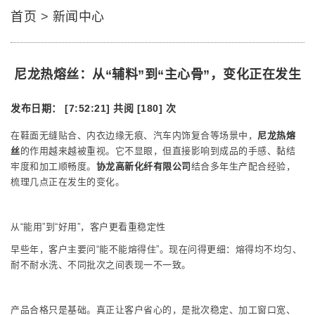
首页
>
新闻中心
尼龙热熔丝：从“辅料”到“主心骨”，变化正在发生
发布日期： [7:52:21]
共阅 [180] 次
在鞋面无缝贴合、内衣边缘无痕、汽车内饰复合等场景中，
尼龙热熔
丝
的作用越来越被重视。它不显眼，但直接影响到成品的手感、黏结
牢度和加工顺畅度。
协龙高新化纤有限公司
结合多年生产配合经验，
梳理几点正在发生的变化。
从“能用”到“好用”，客户更看重稳定性
早些年，客户主要问“能不能熔得住”。现在问得更细：熔得均不均匀、
耐不耐水洗、不同批次之间表现一不一致。
产品合格只是基础。真正让客户省心的，是批次稳定、加工窗口宽、