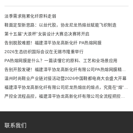
淡季需求拖累化纤原料走弱
鞋面定型新思路：以丝代胶，协龙尼龙热熔丝赋能飞织制造
第十五届“大浪杯”女装设计大赛总决赛将开启
告别脱胶难题！福建漳平协龙高新化纤 PA热熔网膜
2026生态纺织国际会议在无锡市隆重举行
PA热熔网膜是什么？一篇读懂它的原料、工艺和全场景应用
告别开胶发硬！福建漳平协龙高新化纤有限公司PA热熔网膜精准解决多行业复合难题
温州时尚鞋业产业链对接活动暨2026中国鞋都电商大会盛大开幕
福建漳平协龙高新化纤有限公司尼龙热熔丝的熔点，究竟在“熔”什么？
严控全流程品控，福建漳平协龙高新化纤有限公司全流程把控尼龙热熔丝性能
联系我们