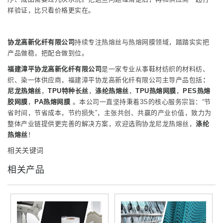
样验证，比只看价格更实在。
协龙高新化纤有限公司
持续专注热熔丝与热熔网膜领域，踏踏实实把
产品做稳，把配合做到位。
福建漳平协龙高新化纤有限公司
是一家专业从事鞋材纺织的材料纺、
织、染一体供应商，福建漳平协龙高新化纤有限公司主导产品包括
：
尼龙热熔丝
，
T
PU特种长丝
，
涤纶热熔丝
，
TPU热熔网膜
，
PES热熔
胶网膜
，
PA热熔网膜
。本公司一直坚持秉着3S的核心服务宗旨：“节
省时间，节省成本，节约损失”，主张共创、共赢的产业价值，致力为
整体产业链提供更完善的解决方案，欢迎选购协龙尼龙热熔丝，
涤纶
热熔丝
！
相关关键词
相关产品